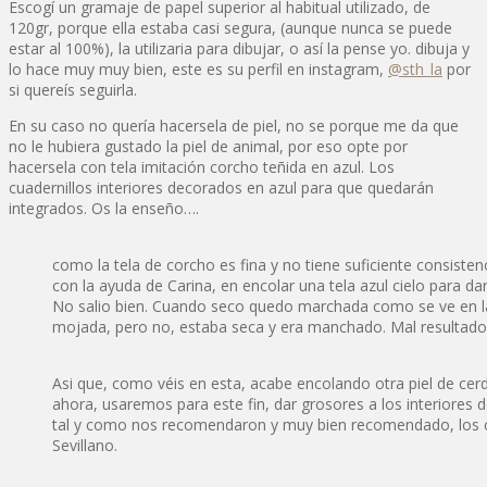
Escogí un gramaje de papel superior al habitual utilizado, de
120gr, porque ella estaba casi segura, (aunque nunca se puede
estar al 100%), la utilizaria para dibujar, o así la pense yo. dibuja y
lo hace muy muy bien, este es su perfil en instagram,
@sth_la
por
si quereís seguirla.
En su caso no quería hacersela de piel, no se porque me da que
no le hubiera gustado la piel de animal, por eso opte por
hacersela con tela imitación corcho teñida en azul. Los
cuadernillos interiores decorados en azul para que quedarán
integrados. Os la enseño….
como la tela de corcho es fina y no tiene suficiente consisten
con la ayuda de Carina, en encolar una tela azul cielo para dar
No salio bien. Cuando seco quedo marchada como se ve en la
mojada, pero no, estaba seca y era manchado. Mal resultado
Asi que, como véis en esta, acabe encolando otra piel de cerd
ahora, usaremos para este fin, dar grosores a los interiores 
tal y como nos recomendaron y muy bien recomendado, los c
Sevillano.