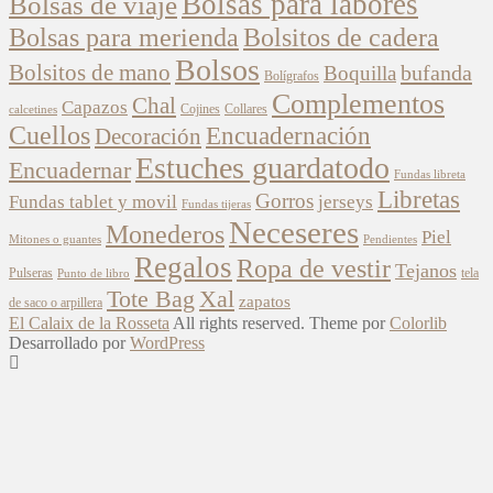
Bolsas para labores
Bolsas de viaje
Bolsitos de cadera
Bolsas para merienda
Bolsos
Bolsitos de mano
bufanda
Boquilla
Bolígrafos
Complementos
Chal
Capazos
Cojines
Collares
calcetines
Cuellos
Encuadernación
Decoración
Estuches guardatodo
Encuadernar
Fundas libreta
Libretas
Gorros
Fundas tablet y movil
jerseys
Fundas tijeras
Neceseres
Monederos
Piel
Mitones o guantes
Pendientes
Regalos
Ropa de vestir
Tejanos
Pulseras
tela
Punto de libro
Xal
Tote Bag
zapatos
de saco o arpillera
El Calaix de la Rosseta
All rights reserved. Theme por
Colorlib
Desarrollado por
WordPress