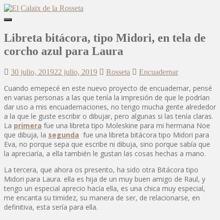
Skip
to
Toggle
main
navigation
content
Libreta bitácora, tipo Midori, en tela de
corcho azul para Laura
30 julio, 2019
22 julio, 2019
Rosseta
Encuadernar
Cuando emepecé en este nuevo proyecto de encuadernar, pensé
en varias personas a las que tenía la impresión de que le podrían
dar uso a mis encuadernaciones, no tengo mucha gente alrededor
a la que le guste escribir o dibujar, pero algunas si las tenía claras.
La
primera
fue una libreta tipo Moleskine para mi hermana Noe
que dibuja, la
segunda
fue una libreta bitácora tipo Midori para
Eva, no porque sepa que escribe ni dibuja, sino porque sabía que
la apreciaría, a ella también le gustan las cosas hechas a mano.
La tercera, que ahora os presento, ha sido otra Bitácora tipo
Midori para Laura. ella es hija de un muy buen amigo de Raul, y
tengo un especial aprecio hacía ella, es una chica muy especial,
me encanta su timidez, su manera de ser, de relacionarse, en
definitiva, esta sería para ella.