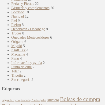
Ferias y Fiestas
22
Bisutería y complementos
20
Bordado
18
Navidad
12
Piel
9
Fieltro
8
Decopatch / Decopage
8
Trucos
8
Quedades Megacosidores
6
Origami
6
Miyuki
5
Kraft Tex
4
Macramé
4
Fimo
4
Información y ayuda
2
Punto de cruz
2
Telar
2
Tricotin
2
Sin categoría
2
Etiquetas
Bolsas de compra
Billetero
agujas de tejer o ganchillo
Anillos
bebé