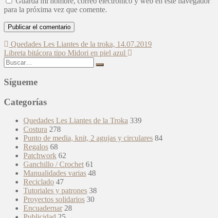
Guarda mi nombre, correo electrónico y web en este navegador
para la próxima vez que comente.
Navegación
Quedades Les Liantes de la troka, 14.07.2019
Libreta bitácora tipo Midori en piel azul
de
Buscar:
entradas
Sígueme
Categorías
Quedades Les Liantes de la Troka
339
Costura
278
Punto de media, knit, 2 agujas y circulares
84
Regalos
68
Patchwork
62
Ganchillo / Crochet
61
Manualidades varias
48
Reciclado
47
Tutoriales y patrones
38
Proyectos solidarios
30
Encuadernar
28
Publicidad
25