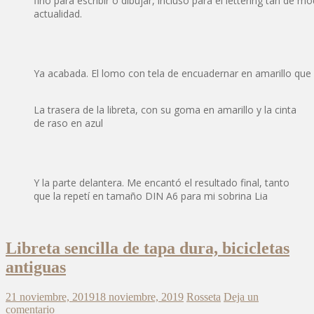
fino para escribir o dibujar, incluso para el lettering tan de mo
actualidad.
Ya acabada. El lomo con tela de encuadernar en amarillo que
La trasera de la libreta, con su goma en amarillo y la cinta
de raso en azul
Y la parte delantera. Me encantó el resultado final, tanto
que la repetí en tamaño DIN A6 para mi sobrina Lia
Libreta sencilla de tapa dura, bicicletas
antiguas
21 noviembre, 2019
18 noviembre, 2019
Rosseta
Deja un
comentario