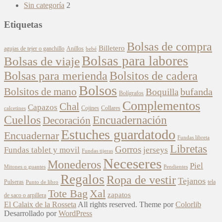
Sin categoría
2
Etiquetas
Bolsas de compra
Billetero
agujas de tejer o ganchillo
Anillos
bebé
Bolsas para labores
Bolsas de viaje
Bolsitos de cadera
Bolsas para merienda
Bolsos
Bolsitos de mano
bufanda
Boquilla
Bolígrafos
Complementos
Chal
Capazos
Cojines
Collares
calcetines
Cuellos
Encuadernación
Decoración
Estuches guardatodo
Encuadernar
Fundas libreta
Libretas
Gorros
Fundas tablet y movil
jerseys
Fundas tijeras
Neceseres
Monederos
Piel
Mitones o guantes
Pendientes
Regalos
Ropa de vestir
Tejanos
Pulseras
tela
Punto de libro
Xal
Tote Bag
zapatos
de saco o arpillera
El Calaix de la Rosseta
All rights reserved. Theme por
Colorlib
Desarrollado por
WordPress