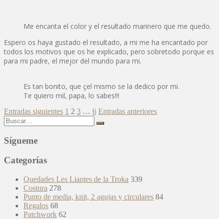
Me encanta el color y el resultado marinero que me quedo.
Espero os haya gustado el resultado, a mi me ha encantado por
todos los motivos que os he explicado, pero sobretodo porque es
para mi padre, el mejor del mundo para mi.
Es tan bonito, que çel mismo se la dedico por mi.
Te quiero mil, papa, lo sabes!!!
Paginación
Entradas siguientes
1
2
3
…
6
Entradas anteriores
Buscar:
de
entradas
Sígueme
Categorías
Quedades Les Liantes de la Troka
339
Costura
278
Punto de media, knit, 2 agujas y circulares
84
Regalos
68
Patchwork
62