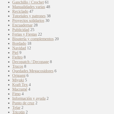
Ganchillo / Crochet
61
Manualidades varias
48
Reciclado
47
Tutoriales y patrones
38
Proyectos solidarios
30
Encuadernar
28
Publicidad
25
Ferias y Fiestas
22
Bisutería y complementos
20
Bordado
18
Navidad
12
Piel
9
Fieltro
8
Decopatch / Decopage
8
Trucos
8
Quedades Megacosidores
6
Origami
6
Miyuki
5
Kraft Tex
4
Macramé
4
Fimo
4
Información y ayuda
2
Punto de cruz
2
Telar
2
Tricotin
2