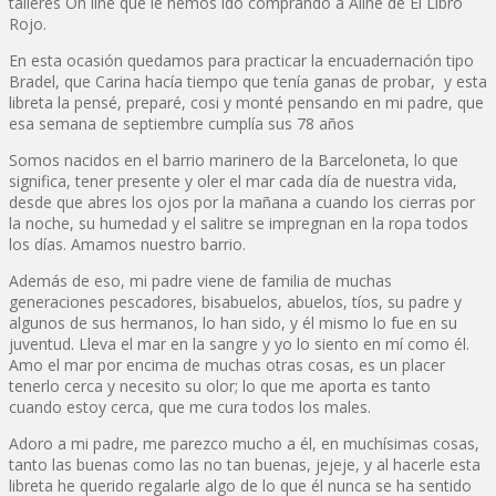
talleres On line que le hemos ido comprando a Aline de El Libro
Rojo.
En esta ocasión quedamos para practicar la encuadernación tipo
Bradel, que Carina hacía tiempo que tenía ganas de probar, y esta
libreta la pensé, preparé, cosi y monté pensando en mi padre, que
esa semana de septiembre cumplía sus 78 años
Somos nacidos en el barrio marinero de la Barceloneta, lo que
significa, tener presente y oler el mar cada día de nuestra vida,
desde que abres los ojos por la mañana a cuando los cierras por
la noche, su humedad y el salitre se impregnan en la ropa todos
los días. Amamos nuestro barrio.
Además de eso, mi padre viene de familia de muchas
generaciones pescadores, bisabuelos, abuelos, tíos, su padre y
algunos de sus hermanos, lo han sido, y él mismo lo fue en su
juventud. Lleva el mar en la sangre y yo lo siento en mí como él.
Amo el mar por encima de muchas otras cosas, es un placer
tenerlo cerca y necesito su olor; lo que me aporta es tanto
cuando estoy cerca, que me cura todos los males.
Adoro a mi padre, me parezco mucho a él, en muchísimas cosas,
tanto las buenas como las no tan buenas, jejeje, y al hacerle esta
libreta he querido regalarle algo de lo que él nunca se ha sentido