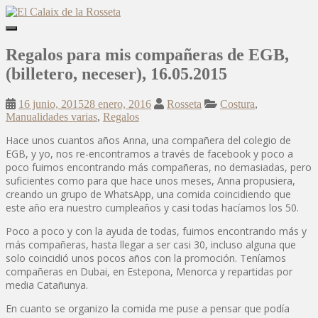
Skip
to
Toggle
main
navigation
content
Regalos para mis compañeras de EGB,
(billetero, neceser), 16.05.2015
16 junio, 2015
28 enero, 2016
Rosseta
Costura
,
Manualidades varias
,
Regalos
Hace unos cuantos años Anna, una compañera del colegio de
EGB, y yo, nos re-encontramos a través de facebook y poco a
poco fuimos encontrando más compañeras, no demasiadas, pero
suficientes como para que hace unos meses, Anna propusiera,
creando un grupo de WhatsApp, una comida coincidiendo que
este año era nuestro cumpleaños y casi todas hacíamos los 50.
Poco a poco y con la ayuda de todas, fuimos encontrando más y
más compañeras, hasta llegar a ser casi 30, incluso alguna que
solo coincidió unos pocos años con la promoción. Teníamos
compañeras en Dubai, en Estepona, Menorca y repartidas por
media Catañunya.
En cuanto se organizo la comida me puse a pensar que podía