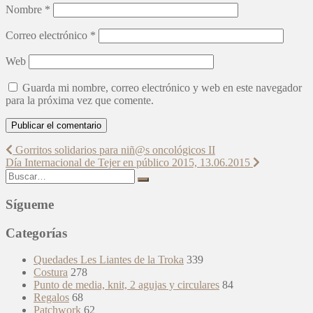
Nombre
*
Correo electrónico
*
Web
Guarda mi nombre, correo electrónico y web en este navegador
para la próxima vez que comente.
Navegación
Gorritos solidarios para niñ@s oncológicos II
Día Internacional de Tejer en público 2015, 13.06.2015
de
Buscar:
entradas
Sígueme
Categorías
Quedades Les Liantes de la Troka
339
Costura
278
Punto de media, knit, 2 agujas y circulares
84
Regalos
68
Patchwork
62