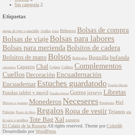
Sin categoría
2
Etiquetas
Bolsas de compra
Billetero
agujas de tejer o ganchillo
Anillos
bebé
Bolsas para labores
Bolsas de viaje
Bolsitos de cadera
Bolsas para merienda
Bolsos
Bolsitos de mano
bufanda
Boquilla
Bolígrafos
Complementos
Chal
Capazos
Cojines
Collares
calcetines
Cuellos
Encuadernación
Decoración
Estuches guardatodo
Encuadernar
Fundas libreta
Libretas
Gorros
Fundas tablet y movil
jerseys
Fundas tijeras
Neceseres
Monederos
Piel
Mitones o guantes
Pendientes
Regalos
Ropa de vestir
Tejanos
Pulseras
tela
Punto de libro
Xal
Tote Bag
zapatos
de saco o arpillera
El Calaix de la Rosseta
All rights reserved. Theme por
Colorlib
Desarrollado por
WordPress