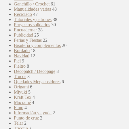
Ganchillo / Crochet
61
Manualidades varias
48
Reciclado
47
Tutoriales y patrones
38
Proyectos solidarios
30
Encuadernar
28
Publicidad
25
Ferias y Fiestas
22
Bisutería y complementos
20
Bordado
18
Navidad
12
Piel
9
Fieltro
8
Decopatch / Decopage
8
Trucos
8
Quedades Megacosidores
6
Origami
6
Miyuki
5
Kraft Tex
4
Macramé
4
Fimo
4
Información y ayuda
2
Punto de cruz
2
Telar
2
Tricotin
2