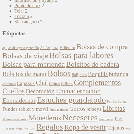
Información y ayuda
2
Punto de cruz
2
Telar
2
Tricotin
2
Sin categoría
2
Etiquetas
Bolsas de compra
Billetero
agujas de tejer o ganchillo
Anillos
bebé
Bolsas para labores
Bolsas de viaje
Bolsitos de cadera
Bolsas para merienda
Bolsos
Bolsitos de mano
bufanda
Boquilla
Bolígrafos
Complementos
Chal
Capazos
Cojines
Collares
calcetines
Cuellos
Encuadernación
Decoración
Estuches guardatodo
Encuadernar
Fundas libreta
Libretas
Gorros
Fundas tablet y movil
jerseys
Fundas tijeras
Neceseres
Monederos
Piel
Mitones o guantes
Pendientes
Regalos
Ropa de vestir
Tejanos
Pulseras
tela
Punto de libro