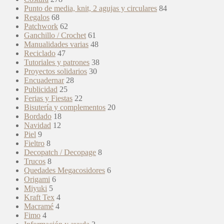
Punto de media, knit, 2 agujas y circulares
84
Regalos
68
Patchwork
62
Ganchillo / Crochet
61
Manualidades varias
48
Reciclado
47
Tutoriales y patrones
38
Proyectos solidarios
30
Encuadernar
28
Publicidad
25
Ferias y Fiestas
22
Bisutería y complementos
20
Bordado
18
Navidad
12
Piel
9
Fieltro
8
Decopatch / Decopage
8
Trucos
8
Quedades Megacosidores
6
Origami
6
Miyuki
5
Kraft Tex
4
Macramé
4
Fimo
4