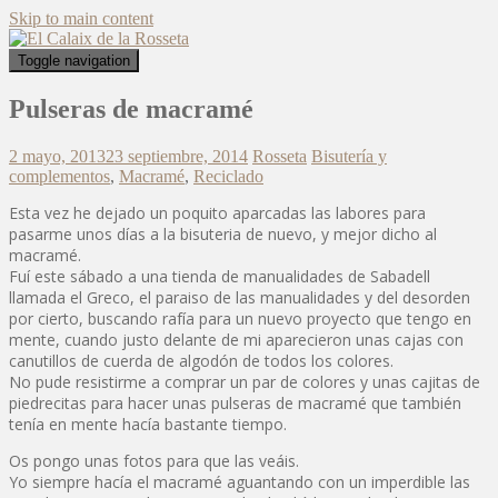
Skip to main content
Toggle navigation
Pulseras de macramé
2 mayo, 2013
23 septiembre, 2014
Rosseta
Bisutería y
complementos
,
Macramé
,
Reciclado
Esta vez he dejado un poquito aparcadas las labores para
pasarme unos días a la bisuteria de nuevo, y mejor dicho al
macramé.
Fuí este sábado a una tienda de manualidades de Sabadell
llamada el Greco, el paraiso de las manualidades y del desorden
por cierto, buscando rafía para un nuevo proyecto que tengo en
mente, cuando justo delante de mi aparecieron unas cajas con
canutillos de cuerda de algodón de todos los colores.
No pude resistirme a comprar un par de colores y unas cajitas de
piedrecitas para hacer unas pulseras de macramé que también
tenía en mente hacía bastante tiempo.
Os pongo unas fotos para que las veáis.
Yo siempre hacía el macramé aguantando con un imperdible las