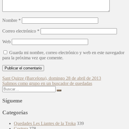
Nombre
*
Correo electrónico
*
Web
Guarda mi nombre, correo electrónico y web en este navegador
para la próxima vez que comente.
Navegación
Sant Quirze (Barcelona), domingo 28 de abril de 2013
Salimos como grupo en un buscador de quedadas
de
Buscar:
entradas
Sígueme
Categorías
Quedades Les Liantes de la Troka
339
Costura
278