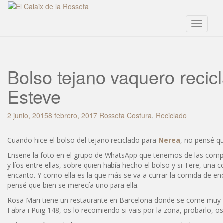
Skip
to
main
Toggle n
content
Bolso tejano vaquero recic
Esteve
2 junio, 2015
8 febrero, 2017
Rosseta
Costura
,
Reciclado
Cuando hice el bolso del tejano reciclado para
Nerea
, no pensé qu
Enseñe la foto en el grupo de WhatsApp que tenemos de las comp
y líos entre ellas, sobre quien había hecho el bolso y si Tere, una
encanto. Y como ella es la que más se va a currar la comida de e
pensé que bien se merecía uno para ella.
Rosa Mari tiene un restaurante en Barcelona donde se come muy 
Fabra i Puig 148, os lo recomiendo si vais por la zona, probarlo, o