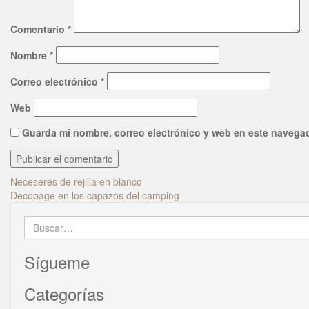
Comentario
*
Nombre
*
Correo electrónico
*
Web
Guarda mi nombre, correo electrónico y web en este navegad
Navegación
Neceseres de rejilla en blanco
Decopage en los capazos del camping
de
Buscar:
entradas
Sígueme
Categorías