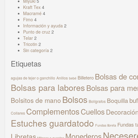
Miyuki
5
Kraft Tex
4
Macramé
4
Fimo
4
Información y ayuda
2
Punto de cruz
2
Telar
2
Tricotin
2
Sin categoría
2
Etiquetas
Bolsas de c
Billetero
agujas de tejer o ganchillo
Anillos
bebé
Bolsas para labores
Bolsas para me
Bolsos
Bolsitos de mano
bu
Boquilla
Bolígrafos
Complementos
Cuellos
Decoració
Collares
Estuches guardatodo
Fundas ta
Fundas libreta
Neceser
Monederos
Libretas
Mitones o guantes