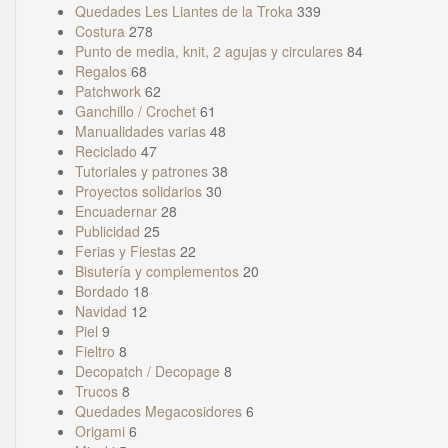
Quedades Les Liantes de la Troka
339
Costura
278
Punto de media, knit, 2 agujas y circulares
84
Regalos
68
Patchwork
62
Ganchillo / Crochet
61
Manualidades varias
48
Reciclado
47
Tutoriales y patrones
38
Proyectos solidarios
30
Encuadernar
28
Publicidad
25
Ferias y Fiestas
22
Bisutería y complementos
20
Bordado
18
Navidad
12
Piel
9
Fieltro
8
Decopatch / Decopage
8
Trucos
8
Quedades Megacosidores
6
Origami
6